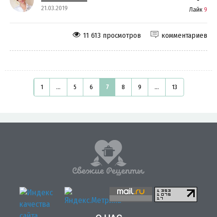
21.03.2019
Лайк
9
11 613 просмотров
комментариев
1
...
5
6
7
8
9
...
13