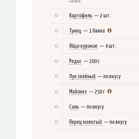
САЛАТ:
Картофель
—
2 шт.
Тунец
—
1 банка
Яйцо куриное
—
4 шт.
Редис
—
200 г
Лук зелёный
—
по вкусу
Майонез
—
250 г
Соль
—
по вкусу
Перец молотый
—
по вкусу