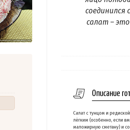
соединился 
салат – эт
Описание го
Салат с тунцом и редиско
лёгким (особенно, если в
маложирную сметану) и со