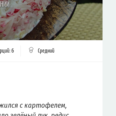
ЕНИИ
рций: 6
Средний
ужился с картофелем,
ло зелёный лук, редис