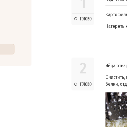
1
Картофель
ГОТОВО
Натереть 
2
Яйца отва
Очистить,
белки, от
ГОТОВО