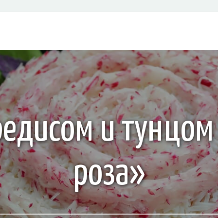
 редисом и тунцом
роза»