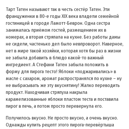
Тарт Татен называют так в честь сестёр Татен. Эти
француженки в 80-е годы XIX века владели семейной
гостиницей в городе Ламотт-Беврон. Одна сестра
занималась приёмом гостей, размещением их в
номерах, а вторая стряпала на кухне. Без работы дамы
не сидели, частенько дел было невпроворот. Наверное,
нет в мире такой хозяйки, которая хотя бы раз в жизни
не забыла добавить в блюдо какой-то важный
ингредиент. А Стефани Татен забыла положить в
форму для пирога тесто! Яблоки «поджаривались» в
масле с сахаром, аромат распространялся по кухне – ну
не выбрасывать же эту вкуснятину! Жалко переводить
продукт. Находчивая стряпуха накрыла
карамелизованные яблоки пластом теста и поставила
пирог в печь, а потом просто перевернула его.
Получилось вкусно. Не просто вкусно, а очень вкусно.
Однажды купить рецепт этого пирога-перевёртыша