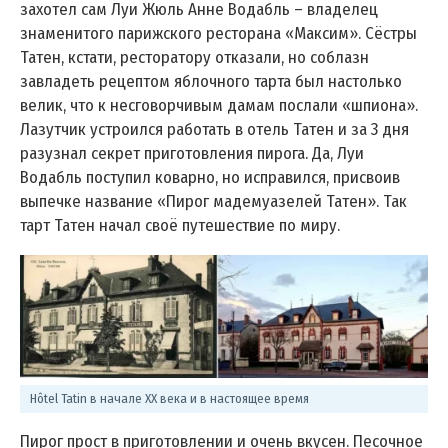
захотел сам Луи Жюль Анне Водабль – владелец
знаменитого парижского ресторана «Максим». Сёстры
Татен, кстати, ресторатору отказали, но соблазн
завладеть рецептом яблочного тарта был настолько
велик, что к несговорчивым дамам послали «шпиона».
Лазутчик устроился работать в отель Татен и за 3 дня
разузнал секрет приготовления пирога. Да, Луи
Водабль поступил коварно, но исправился, присвоив
выпечке название «Пирог мадемуазелей Татен». Так
тарт Татен начал своё путешествие по миру.
Hôtel Tatin в начале XX века и в настоящее время
Пирог прост в приготовлении и очень вкусен. Песочное