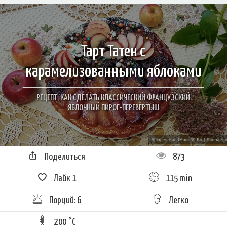
Тарт Татен с
карамелизованными яблоками
РЕЦЕПТ, КАК СДЕЛАТЬ КЛАССИЧЕСКИЙ ФРАНЦУЗСКИЙ
ЯБЛОЧНЫЙ ПИРОГ-ПЕРЕВЁРТЫШ
Поделиться
873
Лайк
1
115 min
Порций: 6
Легко
200 °C