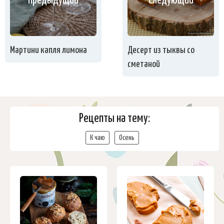
предыдущий
следующий
Мартини капля лимона
Десерт из тыквы со
сметаной
Рецепты на тему:
К чаю
Осень