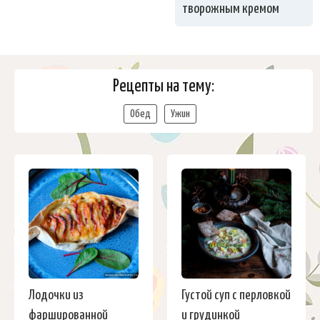
творожным кремом
Рецепты на тему:
Обед
Ужин
Лодочки из
Густой суп с перловкой
фаршированной
и грудинкой