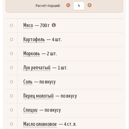
Расчёт порций:
Мясо
—
700 г
Картофель
—
4 шт.
Морковь
—
2 шт.
Лук репчатый
—
1 шт.
Соль
—
по вкусу
Перец молотый
—
по вкусу
Специи
—
по вкусу
Масло оливковое
—
4 ст. л.