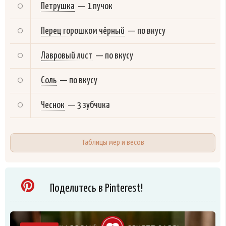
Петрушка
—
1 пучок
Перец горошком чёрный
—
по вкусу
Лавровый лист
—
по вкусу
Соль
—
по вкусу
Чеснок
—
3 зубчика
Таблицы мер и весов
Поделитесь в Pinterest!