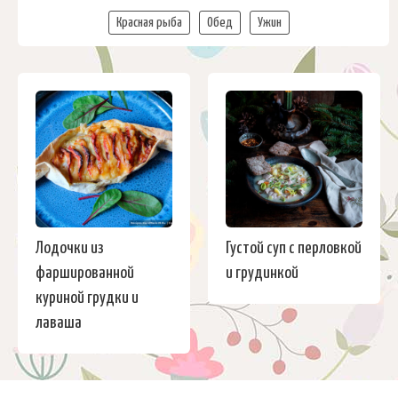
Красная рыба
Обед
Ужин
Лодочки из
Густой суп с перловкой
фаршированной
и грудинкой
куриной грудки и
лаваша