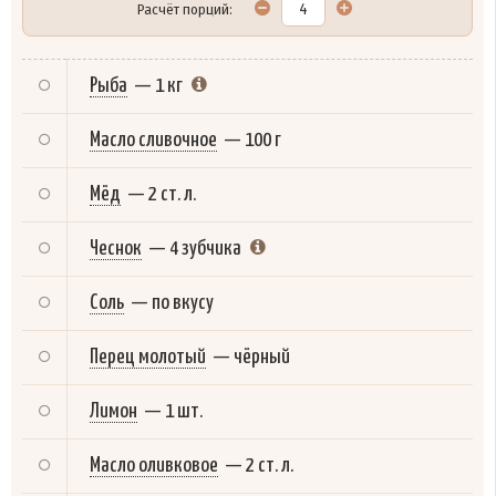
Расчёт порций:
Рыба
—
1 кг
Масло сливочное
—
100 г
Мёд
—
2 ст. л.
Чеснок
—
4 зубчика
Соль
—
по вкусу
Перец молотый
—
чёрный
Лимон
—
1 шт.
Масло оливковое
—
2 ст. л.