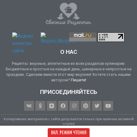
О НАС
Рецепты: вкусные, аппетитные из всех разделов кулинарии.
Бюджетные и простые на каждый день, шикарные и непростые на
праздник. Сделаем вместе этот мир вкуснее! Хотите стать нашим
автором?
Пишите!
ПРИСОЕДИНЯЙТЕСЬ
Копирование материалов с сайта допускается только при наличии активной
ссылки
Свежие Рецепты © 2017–2026
ВКЛ. РЕЖИМ ЧТЕНИЯ