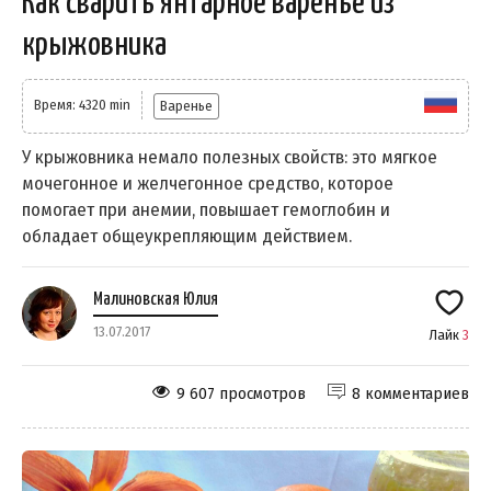
Как сварить янтарное варенье из
крыжовника
Время: 4320 min
Варенье
У крыжовника немало полезных свойств: это мягкое
мочегонное и желчегонное средство, которое
помогает при анемии, повышает гемоглобин и
обладает общеукрепляющим действием.
Малиновская Юлия
13.07.2017
Лайк
3
9 607 просмотров
8 комментариев