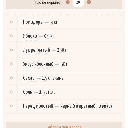
Расчёт порций:
Помидоры
—
3 кг
Яблоко
—
0,5 кг
Лук репчатый
—
250 г
Уксус яблочный
—
50 г
Сахар
—
1,5 стакана
Соль
—
1,5 ст. л.
Перец молотый
—
чёрный и красный по вкусу
Таблицы мер и весов