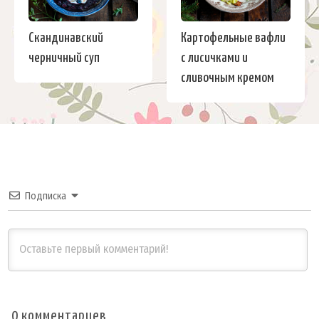
Скандинавский
Картофельные вафли
черничный суп
с лисичками и
сливочным кремом
Подписка
0
комментариев