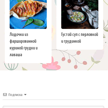
Лодочки из
Густой суп с перловкой
фаршированной
и грудинкой
куриной грудки и
лаваша
Подписка