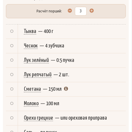
Расчёт порций:
Тыква
—
400 г
Чеснок
—
4 зубчика
Лук зелёный
—
0.5 пучка
Лук репчатый
—
2 шт.
Сметана
—
150 мл
Молоко
—
100 мл
Орехи грецкие
—
или ореховая приправа