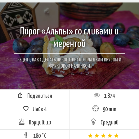
Пирог «Альпы» со сливами и
меренгой
РЕЦЕПТ, КАК СДЕЛАТЬ ПИРОГ С КИСЛО-СЛАДКИМ ВКУСОМ И
ФРУКТОВОЙ НАЧИНКОЙ
Поделиться
1 874
Лайк
4
90 min
Порций: 10
Средний
180 °C