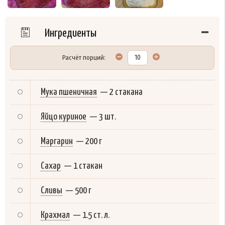
Ингредиенты
Расчёт порций:
Мука пшеничная
—
2 стакана
Яйцо куриное
—
3 шт.
Маргарин
—
200 г
Сахар
—
1 стакан
Сливы
—
500 г
Крахмал
—
1.5 ст. л.