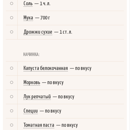
Соль
—
1 ч. л.
Мука
—
700 г
Дрожжи сухие
—
1 ст. л.
НАЧИНКА:
Капуста белокочанная
—
по вкусу
Морковь
—
по вкусу
Лук репчатый
—
по вкусу
Специи
—
по вкусу
Томатная паста
—
по вкусу