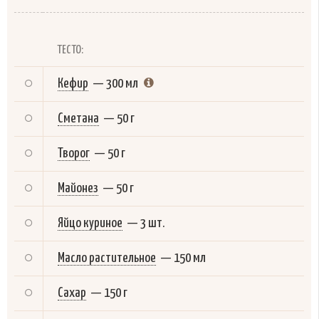
ТЕСТО:
Кефир
—
300 мл
Сметана
—
50 г
Творог
—
50 г
Майонез
—
50 г
Яйцо куриное
—
3 шт.
Масло растительное
—
150 мл
Сахар
—
150 г