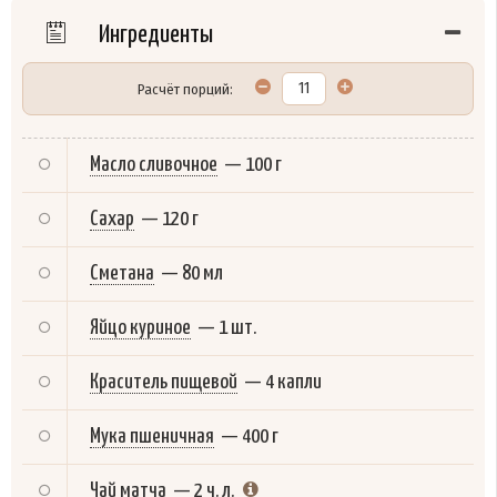
Ингредиенты
Расчёт порций:
Масло сливочное
—
100 г
Сахар
—
120 г
Сметана
—
80 мл
Яйцо куриное
—
1 шт.
Краситель пищевой
—
4 капли
Мука пшеничная
—
400 г
Чай матча
—
2 ч. л.