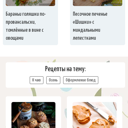
Бараньи голяшки по-
Песочное печенье
провансальски,
«Шишки» с
томлённые в вине с
миндальными
овощами
лепестками
Рецепты на тему:
К чаю
Осень
Оформление блюд