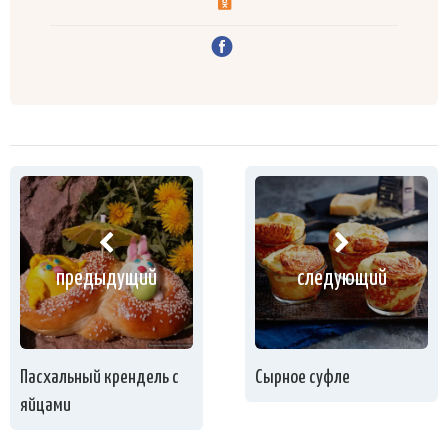
предыдущий
следующий
Пасхальный крендель с
Сырное суфле
яйцами