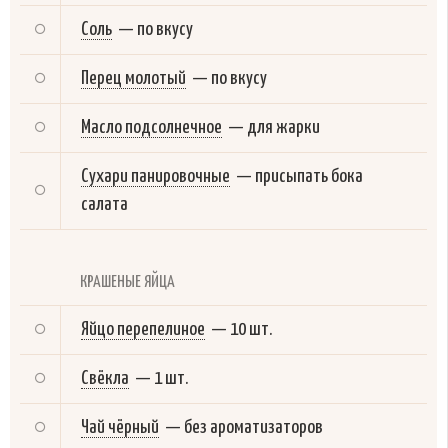
Соль
—
по вкусу
Перец молотый
—
по вкусу
Масло подсолнечное
—
для жарки
Сухари панировочные
—
присыпать бока
салата
КРАШЕНЫЕ ЯЙЦА
Яйцо перепелиное
—
10 шт.
Свёкла
—
1 шт.
Чай чёрный
—
без ароматизаторов