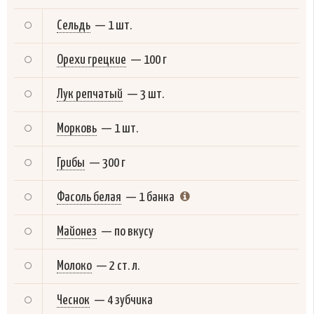
Сельдь
—
1 шт.
Орехи грецкие
—
100 г
Лук репчатый
—
3 шт.
Морковь
—
1 шт.
Грибы
—
300 г
Фасоль белая
—
1 банка
Майонез
—
по вкусу
Молоко
—
2 ст. л.
Чеснок
—
4 зубчика