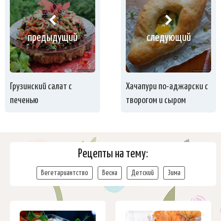
предыдущий
следующий
Грузинский салат с
Хачапури по-аджарски с
печенью
творогом и сыром
Рецепты на тему:
Вегетариантство
Весна
Детский
Зима