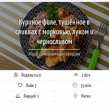
Куриное филе, тушённое в
сливках с морковью, луком и
черносливом
РЕЦЕПТ СОЧНОЙ КУРИЦЫ С ОВОЩАМИ
Поделиться
1 624
Лайк
3
35 min
Порций: 3
Легко