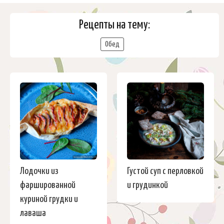
Рецепты на тему:
Обед
Лодочки из
Густой суп с перловкой
фаршированной
и грудинкой
куриной грудки и
лаваша