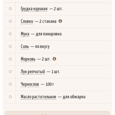
Грудка куриная
—
2 шт.
Сливки
—
2 стакана
Мука
—
для панировки
Соль
—
по вкусу
Морковь
—
2 шт.
Лук репчатый
—
1 шт.
Чернослив
—
100 г
Масло растительное
—
для обжарки