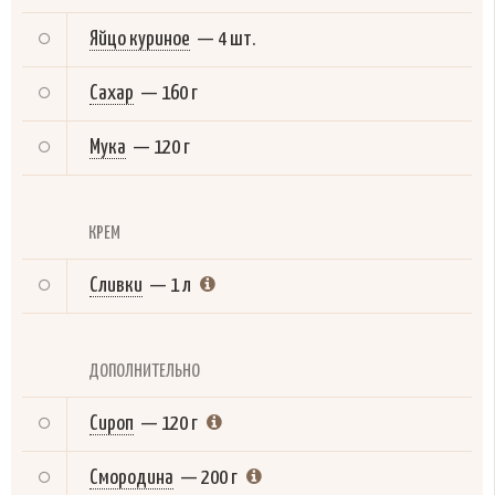
Яйцо куриное
—
4 шт.
Сахар
—
160 г
Мука
—
120 г
КРЕМ
Сливки
—
1 л
ДОПОЛНИТЕЛЬНО
Сироп
—
120 г
Смородина
—
200 г