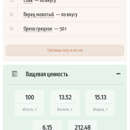
Соль
—
по вкусу
Перец молотый
—
по вкусу
Орехи грецкие
—
50 г
Таблицы мер и весов
Пищевая ценность
100
13.52
15.13
Итого, г
Белки, г
Жиры, г
6.15
212.48