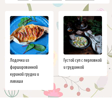
Лодочки из
Густой суп с перловкой
фаршированной
и грудинкой
куриной грудки и
лаваша