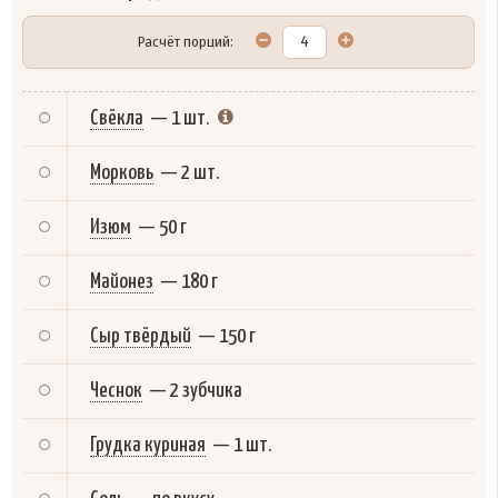
Расчёт порций:
Свёкла
—
1 шт.
Морковь
—
2 шт.
Изюм
—
50 г
Майонез
—
180 г
Сыр твёрдый
—
150 г
Чеснок
—
2 зубчика
Грудка куриная
—
1 шт.