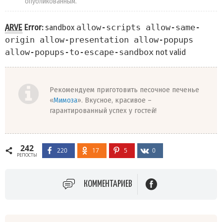
опубликованным.
ARVE
Error:
sandbox
allow-scripts allow-same-
origin allow-presentation allow-popups
allow-popups-to-escape-sandbox
not valid
Рекомендуем приготовить песочное печенье
«
Мимоза
». Вкусное, красивое –
гарантированный успех у гостей!
242
220
17
5
0
РЕПОСТЫ
КОММЕНТАРИЕВ