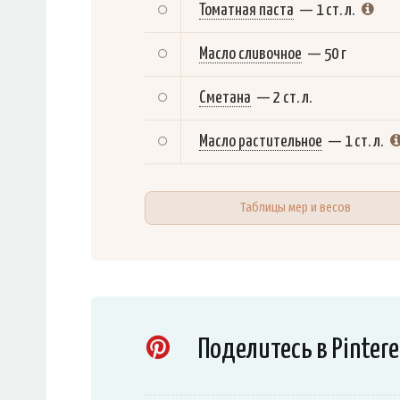
Томатная паста
—
1 ст. л.
Масло сливочное
—
50 г
Сметана
—
2 ст. л.
Масло растительное
—
1 ст. л.
Таблицы мер и весов
Поделитесь в Pintere