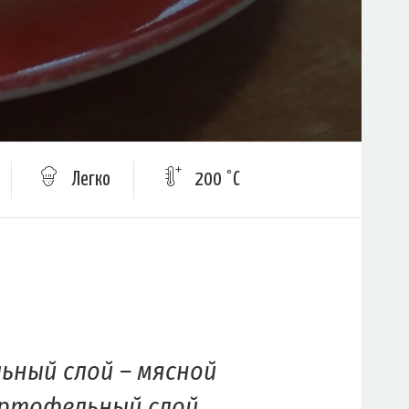
Легко
200 °C
ный слой – мясной
артофельный слой.