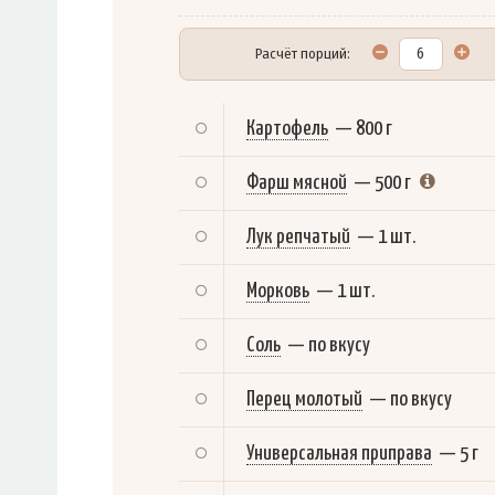
Расчёт порций:
Картофель
—
800 г
Фарш мясной
—
500 г
Лук репчатый
—
1 шт.
Морковь
—
1 шт.
Соль
—
по вкусу
Перец молотый
—
по вкусу
Универсальная приправа
—
5 г