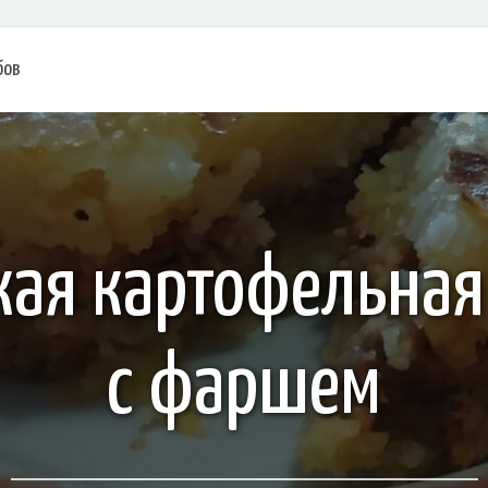
бов
кая картофельная
с фаршем