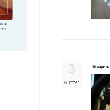
ршем –
лать
3
Обжарить 
ГОТОВО