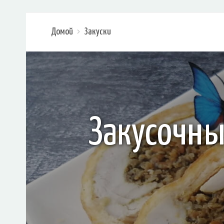
Домой
Закуски
Закусочны