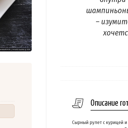
шампиньоны
– изумит
хочетс
Описание го
Сырный рулет с курицей и