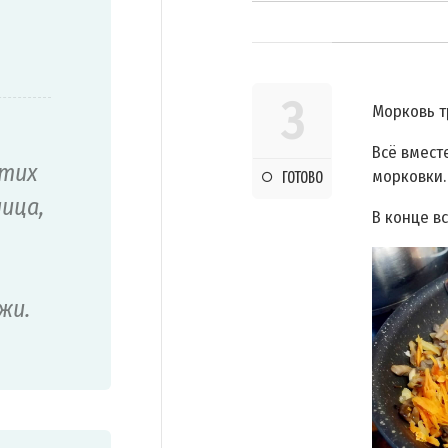
3
Морковь т
Всё вмест
этих
морковки.
ГОТОВО
ица,
В конце в
жи.