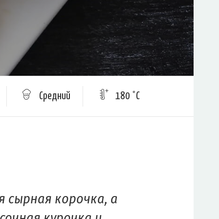
Средний
180 °C
 сырная корочка, а
сочная курочка и