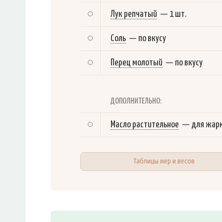
Лук репчатый
—
1 шт.
Соль
—
по вкусу
Перец молотый
—
по вкусу
ДОПОЛНИТЕЛЬНО:
Масло растительное
—
для жар
Таблицы мер и весов