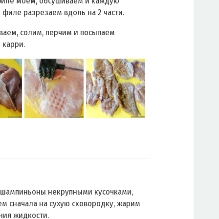
иле моем, обсушиваем и каждую
 филе разрезаем вдоль на 2 части.
ваем, солим, перчим и посыпаем
 карри.
 шампиньоны некрупными кусочками,
м сначала на сухую сковородку, жарим
ния жидкости.