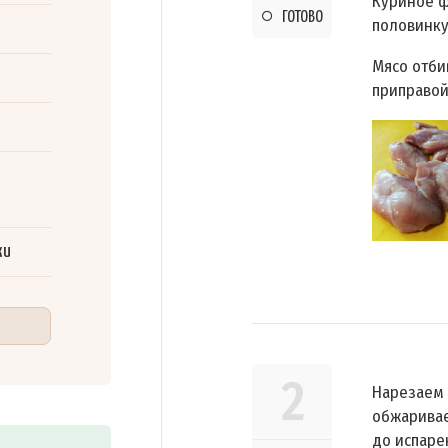
Куриное ф
ГОТОВО
половинку
Мясо отби
приправой
ки
2
Нарезаем
обжаривае
до испаре