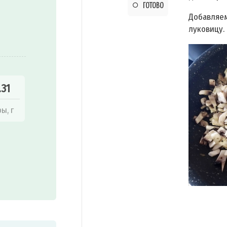
ГОТОВО
Добавляем
луковицу.
.31
ы, г