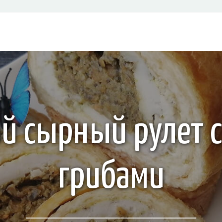
й сырный рулет с
грибами