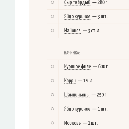
Сыр твёрдый
—
280 г
Яйцо куриное
—
3 шт.
Майонез
—
3 ст. л.
НАЧИНКА:
Куриное филе
—
600 г
Карри
—
1 ч. л.
Шампиньоны
—
250 г
Яйцо куриное
—
1 шт.
Морковь
—
1 шт.