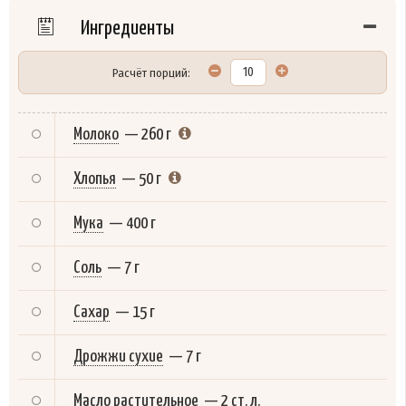
Ингредиенты
Расчёт порций:
Молоко
—
260 г
Хлопья
—
50 г
Мука
—
400 г
Соль
—
7 г
Сахар
—
15 г
Дрожжи сухие
—
7 г
Масло растительное
—
2 ст. л.