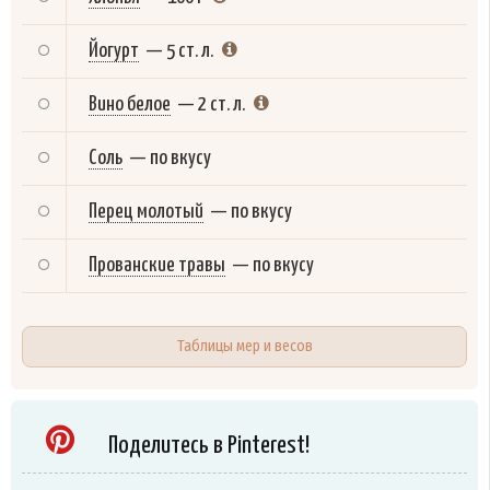
Йогурт
—
5 ст. л.
Вино белое
—
2 ст. л.
Соль
—
по вкусу
Перец молотый
—
по вкусу
Прованские травы
—
по вкусу
Таблицы мер и весов
Поделитесь в Pinterest!