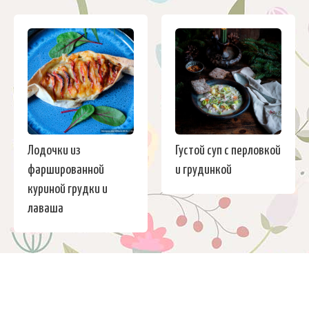
Лодочки из
Густой суп с перловкой
фаршированной
и грудинкой
куриной грудки и
лаваша