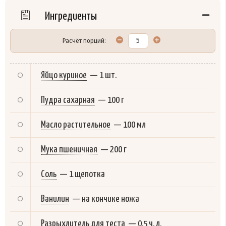
Ингредиенты
Расчёт порций:
Яйцо куриное
—
1 шт.
Пудра сахарная
—
100 г
Масло растительное
—
100 мл
Мука пшеничная
—
200 г
Соль
—
1 щепотка
Ванилин
—
на кончике ножа
Разрыхлитель для теста
—
0.5 ч. л.