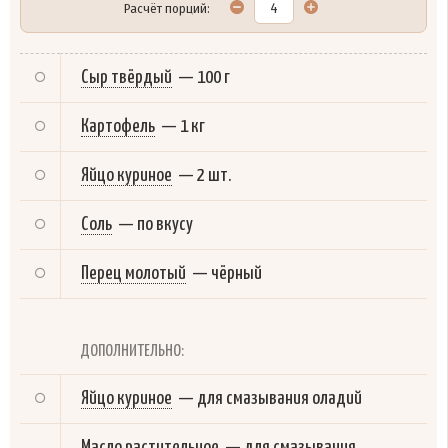
Расчёт порций:
Сыр твёрдый
—
100 г
Картофель
—
1 кг
Яйцо куриное
—
2 шт.
Соль
—
по вкусу
Перец молотый
—
чёрный
ДОПОЛНИТЕЛЬНО:
Яйцо куриное
—
для смазывания оладий
Масло растительное
—
для смазывания