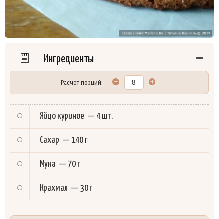
Ингредиенты
Расчёт порций:
Яйцо куриное
—
4 шт.
Сахар
—
140 г
Мука
—
70 г
Крахмал
—
30 г