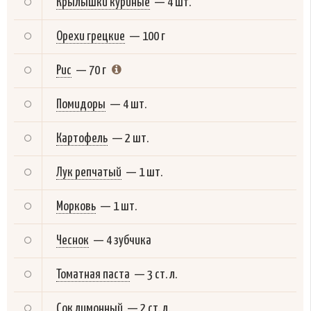
Крылышки куриные
—
4 шт.
Орехи грецкие
—
100 г
Рис
—
70 г
Помидоры
—
4 шт.
Картофель
—
2 шт.
Лук репчатый
—
1 шт.
Морковь
—
1 шт.
Чеснок
—
4 зубчика
Томатная паста
—
3 ст. л.
Сок лимонный
—
2 ст. л.