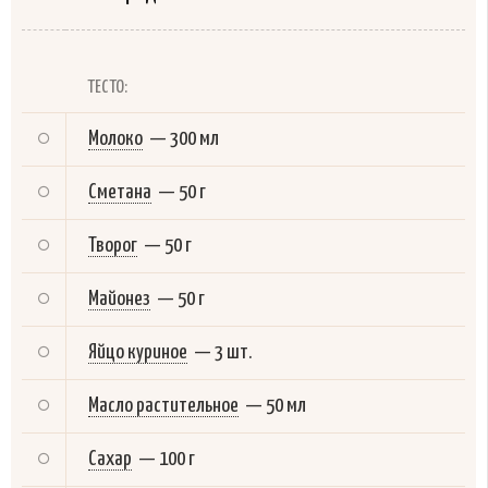
ТЕСТО:
Молоко
—
300 мл
Сметана
—
50 г
Творог
—
50 г
Майонез
—
50 г
Яйцо куриное
—
3 шт.
Масло растительное
—
50 мл
Сахар
—
100 г