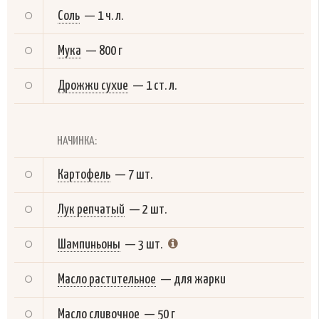
Соль
—
1 ч. л.
Мука
—
800 г
Дрожжи сухие
—
1 ст. л.
НАЧИНКА:
Картофель
—
7 шт.
Лук репчатый
—
2 шт.
Шампиньоны
—
3 шт.
Масло растительное
—
для жарки
Масло сливочное
—
50 г