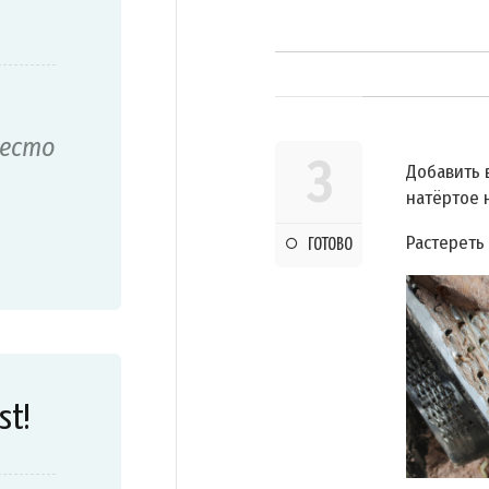
тесто
3
Добавить 
натёртое 
Растереть 
ГОТОВО
st!