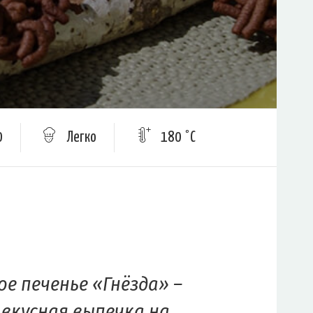
0
Легко
180 °C
е печенье «Гнёзда» –
 вкусная выпечка на