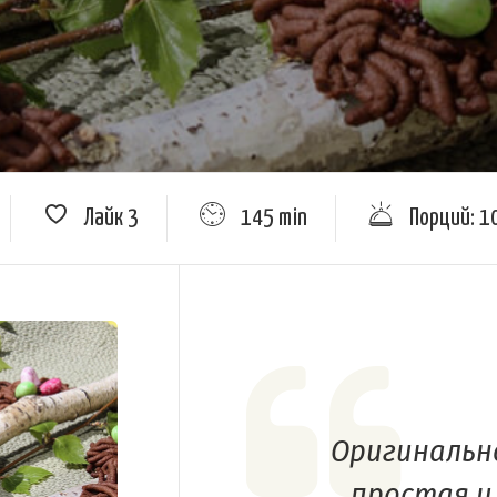
Лайк
3
145 min
Порций: 1
Оригинально
простая и