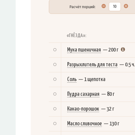
Расчёт порций:
«ГНЁЗДА»:
Мука пшеничная
—
200 г
Разрыхлитель для теста
—
0.5 ч.
Соль
—
1 щепотка
Пудра сахарная
—
80 г
Какао-порошок
—
32 г
Масло сливочное
—
130 г