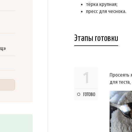
тёрка крупная;
пресс для чеснока.
Этапы готовки
иц»
1
Просеять 
для теста,
ГОТОВО