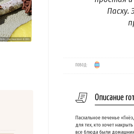
Пасху.
п
ПОВОД:
Описание го
Пасхальное печенье «Гнёз
для тех, кто хочет накрыт
все блюда были домашним