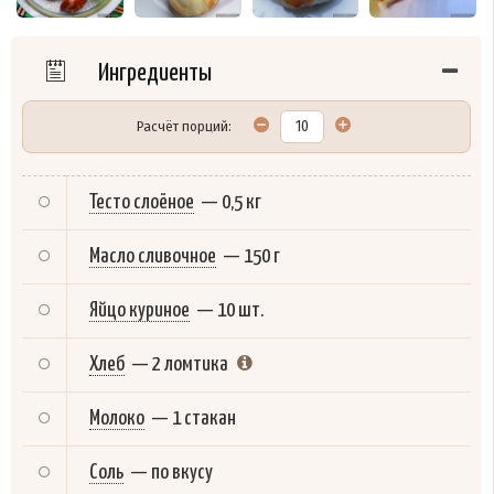
Ингредиенты
Расчёт порций:
Тесто слоёное
—
0,5 кг
Масло сливочное
—
150 г
Яйцо куриное
—
10 шт.
Хлеб
—
2 ломтика
Молоко
—
1 стакан
Соль
—
по вкусу