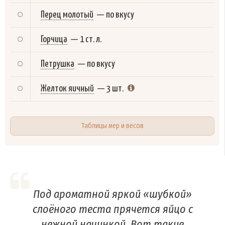
Перец молотый
—
по вкусу
Горчица
—
1 ст. л.
Петрушка
—
по вкусу
Желток яичный
—
3 шт.
Таблицы мер и весов
Под ароматной яркой «шубкой»
слоёного теста прячется яйцо с
нежной начинкой. Вот такие