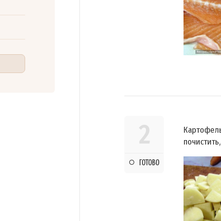
2
Картофель
почистить,
ГОТОВО