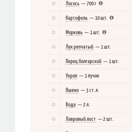
Лосось
—
700 г
Картофель
—
10 шт.
Морковь
—
1 шт.
Лук репчатый
—
1 шт.
Перец болгарский
—
1 шт.
Укроп
—
1 пучок
Пшено
—
3 ст. л.
Вода
—
2 л.
Лавровый лист
—
2 шт.