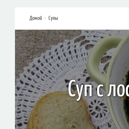
Домой
Супы
Суп с л