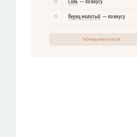
Соль
—
по вкусу
Перец молотый
—
по вкусу
Таблицы мер и весов