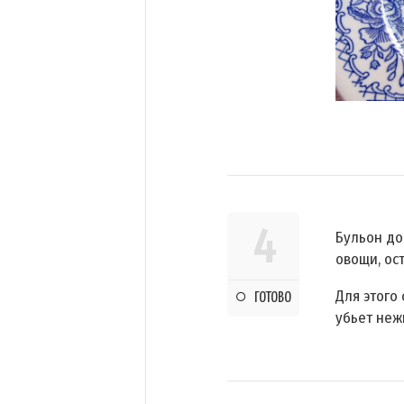
4
Бульон до
овощи, ост
Для этого 
ГОТОВО
убьет неж