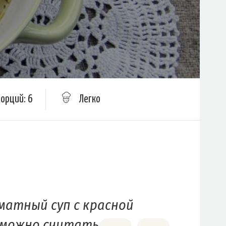
Порций: 6
Легко
атный суп с красной
 можно считать