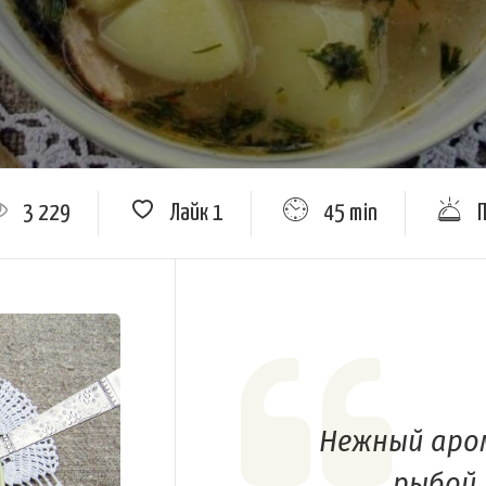
3 229
Лайк
1
45 min
Нежный аром
рыбой