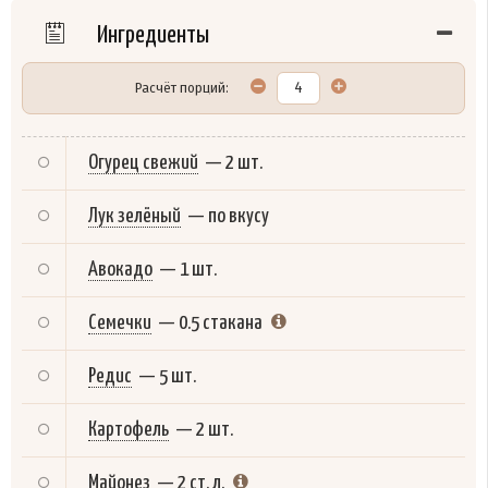
Ингредиенты
Расчёт порций:
Огурец свежий
—
2 шт.
Лук зелёный
—
по вкусу
Авокадо
—
1 шт.
Семечки
—
0.5 стакана
Редис
—
5 шт.
Картофель
—
2 шт.
Майонез
—
2 ст. л.