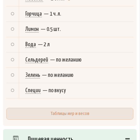
Горчица
—
1 ч. л.
Лимон
—
0.5 шт.
Вода
—
2 л
Сельдерей
—
по желанию
Зелень
—
по желанию
Специи
—
по вкусу
Таблицы мер и весов
Пищевая ценность