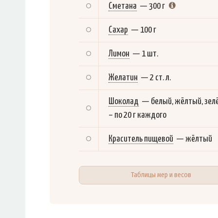
Сметана
—
300 г
Сахар
—
100 г
Лимон
—
1 шт.
Желатин
—
2 ст. л.
Шоколад
—
белый, жёлтый, зел
– по 20 г каждого
Краситель пищевой
—
жёлтый
Таблицы мер и весов