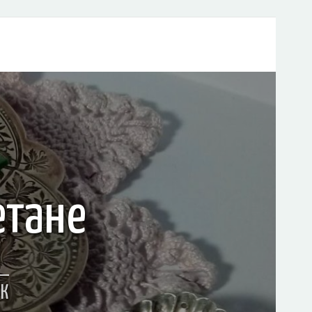
етане
ОК