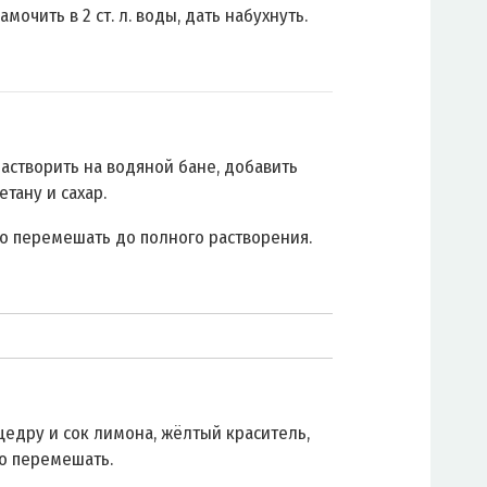
мочить в 2 ст. л. воды, дать набухнуть.
астворить на водяной бане, добавить
тану и сахар.
о перемешать до полного растворения.
цедру и сок лимона, жёлтый краситель,
о перемешать.