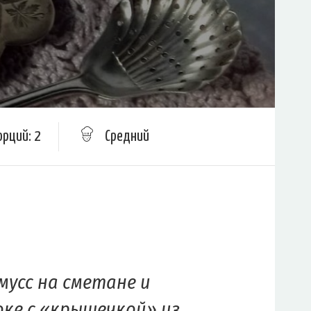
орций: 2
Средний
мусс на сметане и
оке с «крышечкой» из