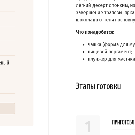
лёгкий десерт с тонким, 
завершение трапезы, ярка
шоколада оттенит основн
Что понадобится:
чашка (форма для мус
пищевой пергамент;
плунжер для мастики
ёный
Этапы готовки
1
ПРИГОТОВЛ