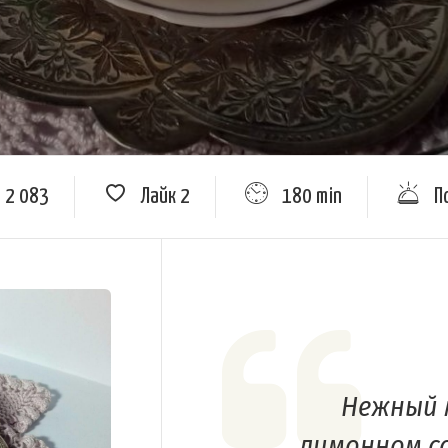
2 083
Лайк
2
180 min
П
Нежный 
лимонном с