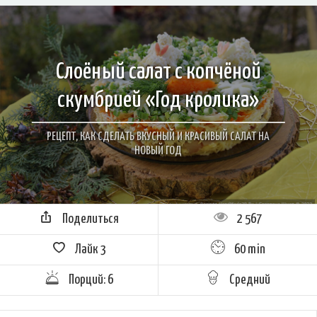
Слоёный салат с копчёной
скумбрией «Год кролика»
РЕЦЕПТ, КАК СДЕЛАТЬ ВКУСНЫЙ И КРАСИВЫЙ САЛАТ НА
НОВЫЙ ГОД
Поделиться
2 567
Лайк
3
60 min
Порций: 6
Средний