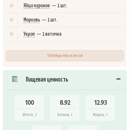
Яйцо куриное
—
1 шт.
Морковь
—
1 шт.
Укроп
—
1 веточка
Таблицы мер и весов
Пищевая ценность
100
8.92
12.93
Итого, г
Белки, г
Жиры, г