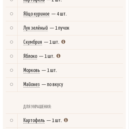
Яйцо куриное
—
4 шт.
Лук зелёный
—
1 пучок
Скумбрия
—
1 шт.
Яблоко
—
1 шт.
Морковь
—
1 шт.
Майонез
—
по вкусу
ДЛЯ УКРАШЕНИЯ:
Картофель
—
1 шт.