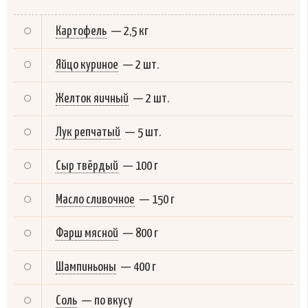
Картофель
—
2,5 кг
Яйцо куриное
—
2 шт.
Желток яичный
—
2 шт.
Лук репчатый
—
5 шт.
Сыр твёрдый
—
100 г
Масло сливочное
—
150 г
Фарш мясной
—
800 г
Шампиньоны
—
400 г
Соль
—
по вкусу