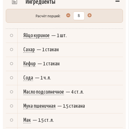
Ингредиенты
Расчёт порций:
Яйцо куриное
—
1 шт.
Сахар
—
1 стакан
Кефир
—
1 стакан
Сода
—
1 ч. л.
Масло подсолнечное
—
4 ст. л.
Мука пшеничная
—
1.5 стакана
Мак
—
1.5 ст. л.