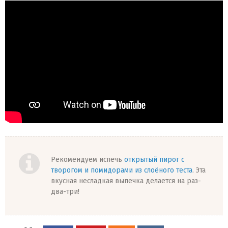
Рекомендуем испечь
открытый пирог с
творогом и помидорами из слоёного теста
. Эта
вкусная несладкая выпечка делается на раз-
два-три!