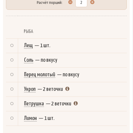
Расчёт порций:
РЫБА
Лещ
—
1 шт.
Соль
—
по вкусу
Перец молотый
—
по вкусу
Укроп
—
2 веточки
Петрушка
—
2 веточки
Лимон
—
1 шт.