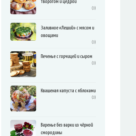
творогом и цедрой
(3)
Заливное «Леший» с мясом и
овощами
(3)
Печенье с горчицей и сыром
(3)
Квашеная капуста с яблоками
(3)
Варенье без варки из чёрной
смородины