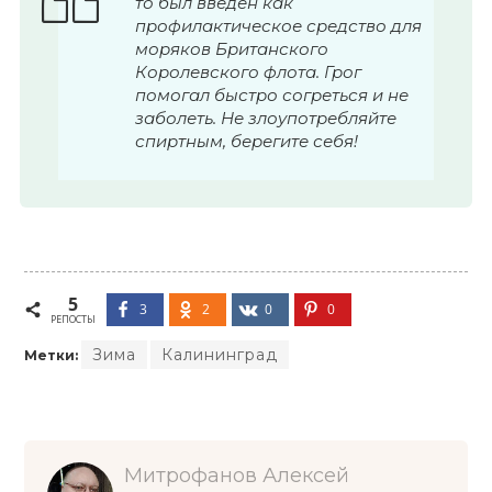
то был введён как
профилактическое средство для
моряков Британского
Королевского флота. Грог
помогал быстро согреться и не
заболеть. Не злоупотребляйте
спиртным, берегите себя!
5
3
2
0
0
РЕПОСТЫ
Зима
Калининград
Метки:
Митрофанов Алексей