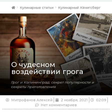
Кулинарные статьи
Кулинарный Кёнигсберг
О чудесном
воздействии грога
Грог и Калининград: секрет популярности и
секреты приготовления
Митрофанов Алексей
2 ноября, 2021
02:09
Нет комментариев