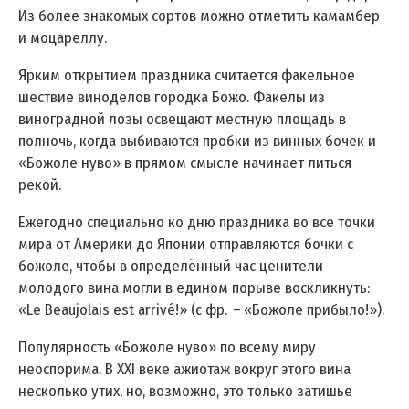
Из более знакомых сортов можно отметить камамбер
и моцареллу.
Ярким открытием праздника считается факельное
шествие виноделов городка Божо. Факелы из
виноградной лозы освещают местную площадь в
полночь, когда выбиваются пробки из винных бочек и
«Божоле нуво» в прямом смысле начинает литься
рекой.
Ежегодно специально ко дню праздника во все точки
мира от Америки до Японии отправляются бочки с
божоле, чтобы в определённый час ценители
молодого вина могли в едином порыве воскликнуть:
«Le Beaujolais est arrivé!» (с фр. – «Божоле прибыло!»).
Популярность «Божоле нуво» по всему миру
неоспорима. В XXI веке ажиотаж вокруг этого вина
несколько утих, но, возможно, это только затишье