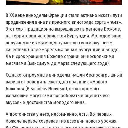
В XX веке виноделы Франции стали активно искать пути
продвижения вина из красного винограда сорта «гамэ».
Этот сорт традиционно выращивают в регионе Божоле,
на территории исторической Бургундии. Молодое вино,
получаемое из «гамэ», уступает по своим вкусовым
качествам более «зрелым» винам Бургундии и Бордо.
Да и срок хранения божоле ограничен несколькими
месяцами (максимум до марта следующего года).
Однако хитроумные виноделы нашли беспроигрышный
вариант: проводить ежегодно праздник «Нового
божоле» (Beaujolais Nouveau), на котором все
желающие могут сами попробовать и оценить все
вкусовые достоинства молодого вина.
А достоинства у него, несомненно, есть. Во-первых,
божоле первое созревает из всех вин нового урожая.
Во Франции есть закон, согласно которому ежегодно в