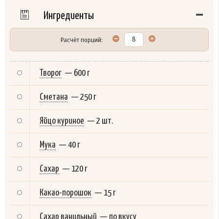
Ингредиенты
Расчёт порций:
Творог
—
600 г
Сметана
—
250 г
Яйцо куриное
—
2 шт.
Мука
—
40 г
Сахар
—
120 г
Какао-порошок
—
15 г
Сахар ванильный
—
по вкусу