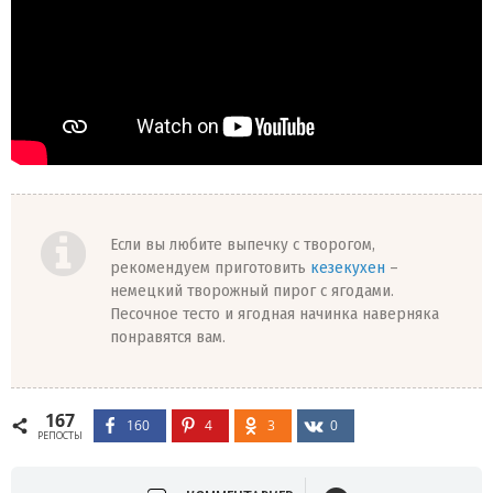
Если вы любите выпечку с творогом,
рекомендуем приготовить
кезекухен
–
немецкий творожный пирог с ягодами.
Песочное тесто и ягодная начинка наверняка
понравятся вам.
167
160
4
3
0
РЕПОСТЫ