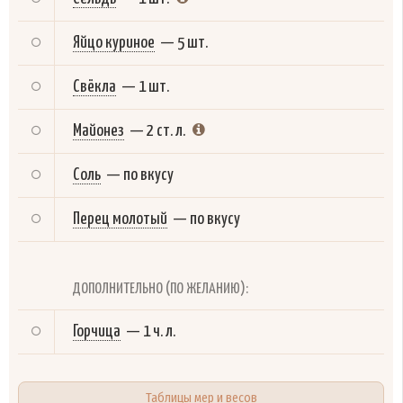
Яйцо куриное
—
5 шт.
Свёкла
—
1 шт.
Майонез
—
2 ст. л.
Соль
—
по вкусу
Перец молотый
—
по вкусу
ДОПОЛНИТЕЛЬНО (ПО ЖЕЛАНИЮ):
Горчица
—
1 ч. л.
Таблицы мер и весов