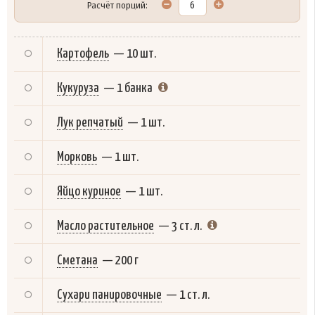
Расчёт порций:
Картофель
—
10 шт.
Кукуруза
—
1 банка
Лук репчатый
—
1 шт.
Морковь
—
1 шт.
Яйцо куриное
—
1 шт.
Масло растительное
—
3 ст. л.
Сметана
—
200 г
Сухари панировочные
—
1 ст. л.