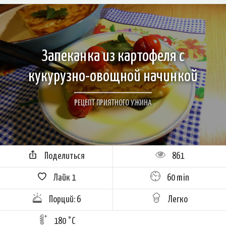
Запеканка из картофеля с
кукурузно-овощной начинкой
РЕЦЕПТ ПРИЯТНОГО УЖИНА
Поделиться
861
Лайк
1
60 min
Порций: 6
Легко
180 °C