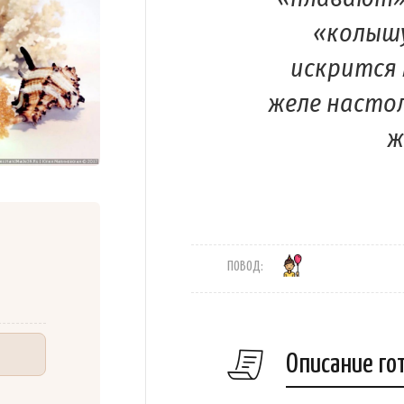
«колышу
искрится 
желе настол
ж
ПОВОД:
Описание го