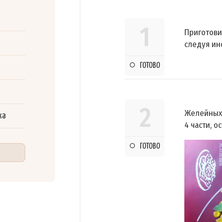
1
Приготови
следуя ин
ГОТОВО
2
Желейных 
ка
4 части, о
ГОТОВО