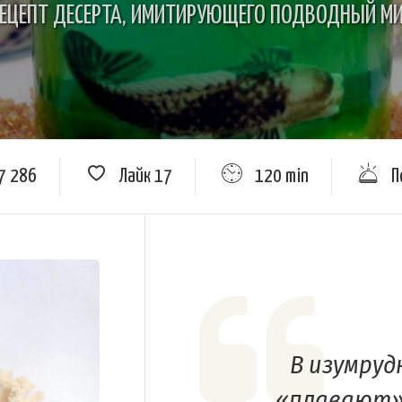
ЕЦЕПТ ДЕСЕРТА, ИМИТИРУЮЩЕГО ПОДВОДНЫЙ М
7 286
Лайк
17
120 min
П
В изумруд
«плавают»