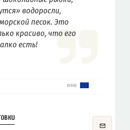
тся» водоросли,
морской песок. Это
ько красиво, что его
алко есть!
КУХНЯ:
товки