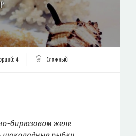
ИР
орций: 4
Сложный
но-бирюзовом желе
 шоколадные рыбки,