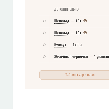
ДОПОЛНИТЕЛЬНО:
Шоколад
—
10 г
Шоколад
—
10 г
Кунжут
—
1 ст. л.
Желейные червячки
—
1 упаков
Таблицы мер и весов