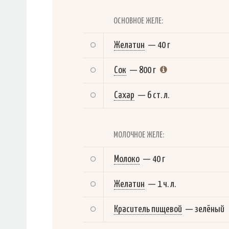
ОСНОВНОЕ ЖЕЛЕ:
Желатин
—
40 г
Сок
—
800 г
Сахар
—
6 ст. л.
МОЛОЧНОЕ ЖЕЛЕ:
Молоко
—
40 г
Желатин
—
1 ч. л.
Краситель пищевой
—
зелёный