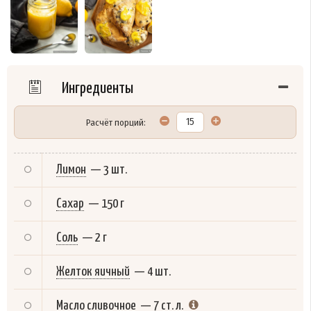
Ингредиенты
Расчёт порций:
Лимон
—
3 шт.
Сахар
—
150 г
Соль
—
2 г
Желток яичный
—
4 шт.
Масло сливочное
—
7 ст. л.