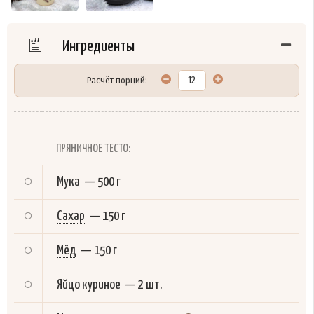
Ингредиенты
Расчёт порций:
ПРЯНИЧНОЕ ТЕСТО:
Мука
—
500 г
Сахар
—
150 г
Мёд
—
150 г
Яйцо куриное
—
2 шт.