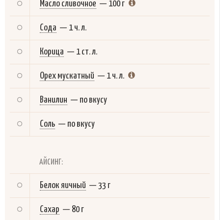
Масло сливочное
—
100 г
Сода
—
1 ч. л.
Корица
—
1 ст. л.
Орех мускатный
—
1 ч. л.
Ванилин
—
по вкусу
Соль
—
по вкусу
АЙСИНГ:
Белок яичный
—
33 г
Сахар
—
80 г