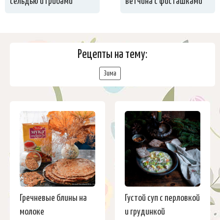
сельдью и грибами
ветчина с фисташками
Рецепты на тему:
Зима
Гречневые блины на
Густой суп с перловкой
молоке
и грудинкой