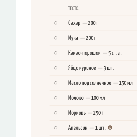
ТЕСТО:
Сахар
—
200 г
Мука
—
200 г
Какао-порошок
—
5 ст. л.
Яйцо куриное
—
3 шт.
Масло подсолнечное
—
150 мл
Молоко
—
100 мл
Морковь
—
250 г
Апельсин
—
1 шт.