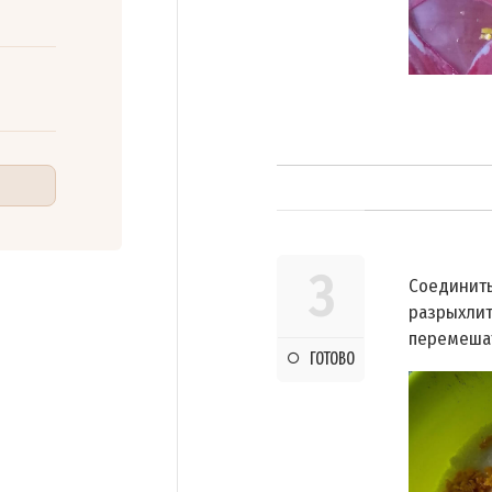
3
Соединить
разрыхлит
перемеша
ГОТОВО