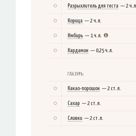
Разрыхлитель для теста
—
2 ч. л
Корица
—
2 ч. л.
Имбирь
—
1 ч. л.
Кардамон
—
0,25 ч. л.
ГЛАЗУРЬ:
Какао-порошок
—
2 ст. л.
Сахар
—
2 ст. л.
Сливки
—
2 ст. л.