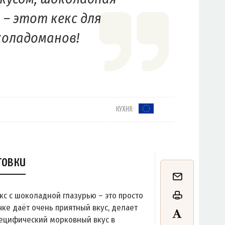
 – этот кекс для
оладоманов!
КУХНЯ:
товки
 с шоколадной глазурью – это просто
ке даёт очень приятный вкус, делает
пецифический морковный вкус в