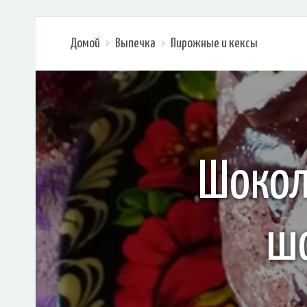
Домой
Выпечка
Пирожные и кексы
Шокол
шо