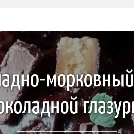
адно-морковный 
коладной глазу