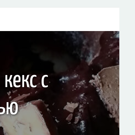
кекс с
рью