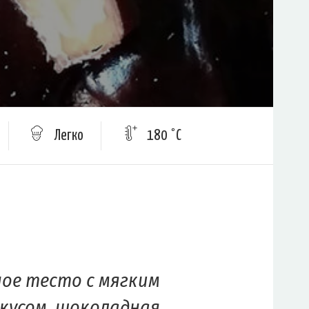
Легко
180 °C
ое тесто с мягким
вкусом, шоколадная