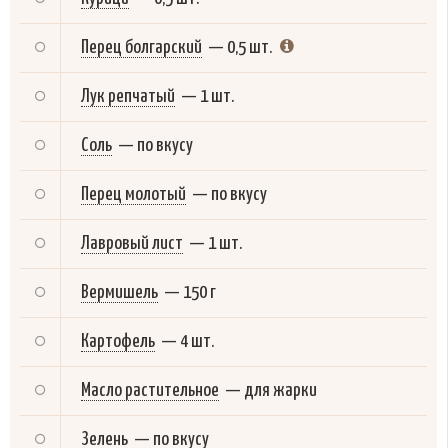
Перец болгарский
—
0,5 шт.
Лук репчатый
—
1 шт.
Соль
—
по вкусу
Перец молотый
—
по вкусу
Лавровый лист
—
1 шт.
Вермишель
—
150 г
Картофель
—
4 шт.
Масло растительное
—
для жарки
Зелень
—
по вкусу