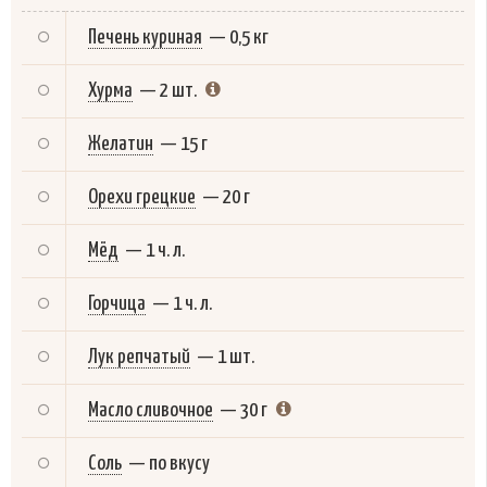
Печень куриная
—
0,5 кг
Хурма
—
2 шт.
Желатин
—
15 г
Орехи грецкие
—
20 г
Мёд
—
1 ч. л.
Горчица
—
1 ч. л.
Лук репчатый
—
1 шт.
Масло сливочное
—
30 г
Соль
—
по вкусу