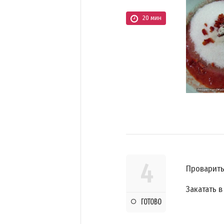
20 мин
4
Проварить
Закатать 
ГОТОВО