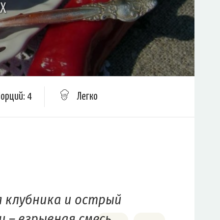
ЫХ
Порций: 4
Легко
 клубника и острый
и – взрывная смесь,