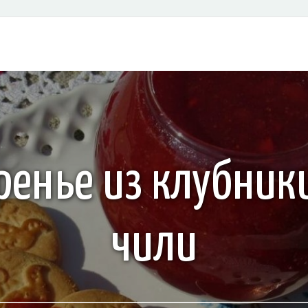
ренье из клубник
чили