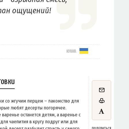
ан ощущений!
КУХНЯ:
товки
ки со жгучим перцем – лакомство для
орые любят десерты погорячее.
варенье останется детям, а варенье с
для чаепития в кругу подруг или для
кой десерт разбудит страсть у самого
ПОДЕЛИТЬСЯ