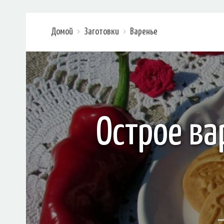
Домой
Заготовки
Варенье
Острое ва