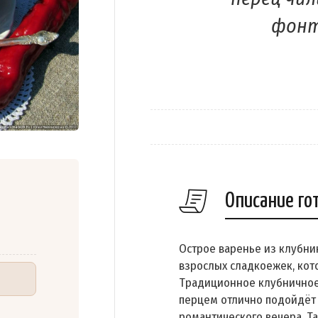
фонт
Описание го
Острое варенье из клубни
взрослых сладкоежек, кот
Традиционное клубничное 
перцем отлично подойдёт 
романтического вечера. Та