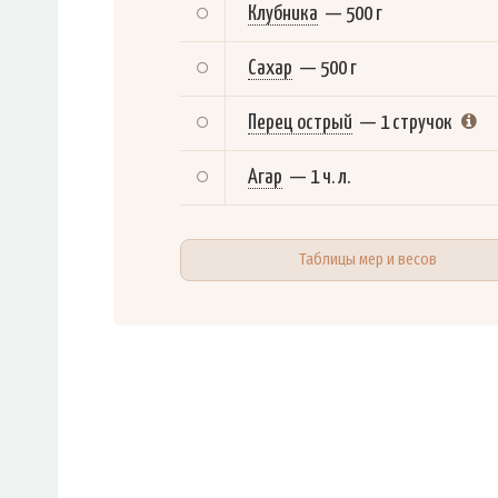
Клубника
—
500 г
Сахар
—
500 г
Перец острый
—
1 стручок
Агар
—
1 ч. л.
Таблицы мер и весов