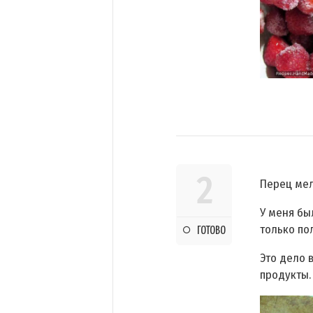
2
Перец мел
У меня бы
только по
ГОТОВО
Это дело 
продукты.