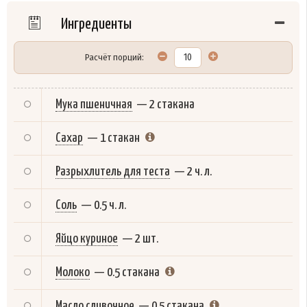
Ингредиенты
Расчёт порций:
Мука пшеничная
—
2 стакана
Сахар
—
1 стакан
Разрыхлитель для теста
—
2 ч. л.
Соль
—
0.5 ч. л.
Яйцо куриное
—
2 шт.
Молоко
—
0.5 стакана
Масло сливочное
—
0.5 стакана